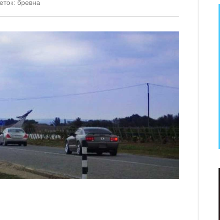
еток:
бревна