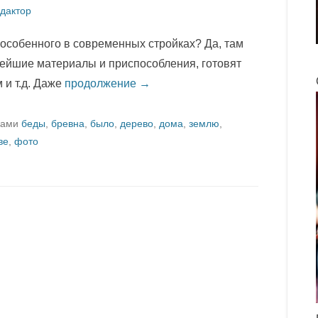
дактор
 особенного в современных стройках? Да, там
вейшие материалы и приспособления, готовят
и т.д. Даже
продолжение →
ками
беды
,
бревна
,
было
,
дерево
,
дома
,
землю
,
ве
,
фото