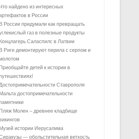
Что найдено из интересных
артефактов в России
В России придумали как превращать
углекислый газ в полезные продукты
Концлагерь Саласпилс в Латвии
В Риге демонтируют перила с серпом и
молотом
Приобщайте детей к истории в
путешествиях!
Достопримечательности Ставрополя
Мальта достопримечательности
памятники
Пляж Молен – древнее кладбище
викингов
Музей истории Иерусалима
Сиракузы — обольстительная ветхость