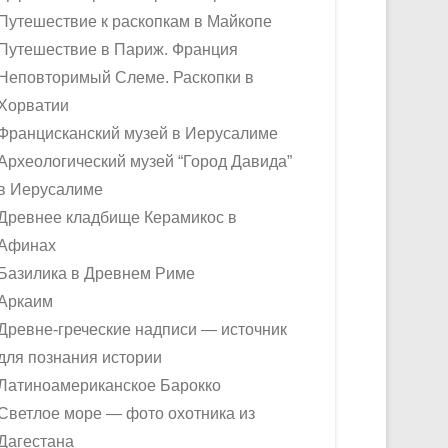
Путешествие к раскопкам в Майкопе
Путешествие в Париж. Франция
Неповторимый Слеме. Раскопки в
Хорватии
Францисканский музей в Иерусалиме
Археологический музей “Город Давида”
в Иерусалиме
Древнее кладбище Керамикос в
Афинах
Базилика в Древнем Риме
Аркаим
Древне-греческие надписи — источник
для познания истории
Латиноамериканское Барокко
Светлое море — фото охотника из
Дагестана