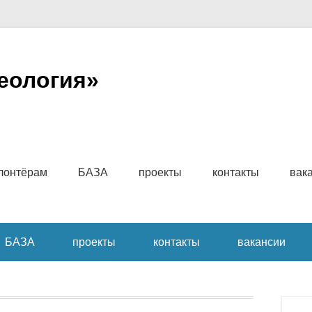
еология»
имому
лонтёрам
БАЗА
проекты
контакты
вак
БАЗА
проекты
контакты
вакансии