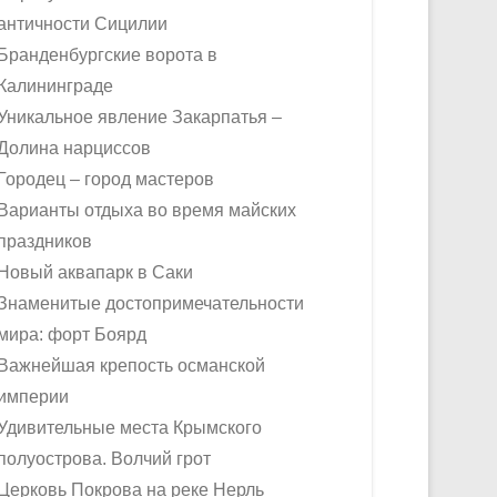
античности Сицилии
Бранденбургские ворота в
Калининграде
Уникальное явление Закарпатья –
Долина нарциссов
Городец – город мастеров
Варианты отдыха во время майских
праздников
Новый аквапарк в Саки
Знаменитые достопримечательности
мира: форт Боярд
Важнейшая крепость османской
империи
Удивительные места Крымского
полуострова. Волчий грот
Церковь Покрова на реке Нерль