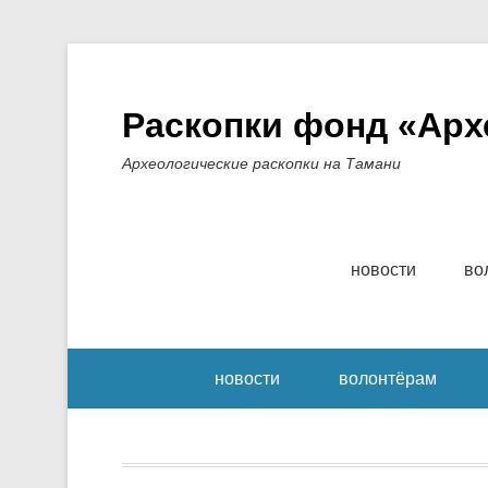
Раскопки фонд «Арх
Археологические раскопки на Тамани
Основное меню
Перейти к содерж
новости
во
Вторичный меню
новости
волонтёрам