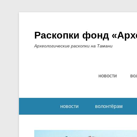
Раскопки фонд «Арх
Археологические раскопки на Тамани
Основное меню
Перейти к содерж
новости
во
Вторичный меню
новости
волонтёрам