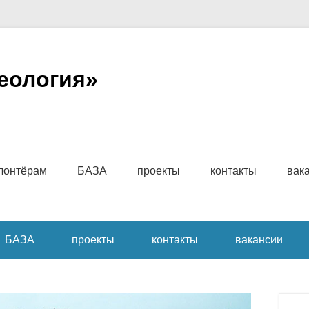
еология»
имому
лонтёрам
БАЗА
проекты
контакты
вак
БАЗА
проекты
контакты
вакансии