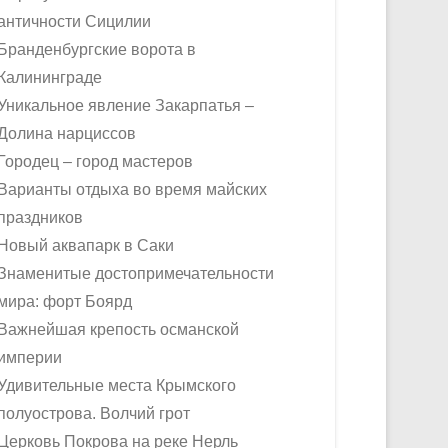
античности Сицилии
Бранденбургские ворота в
Калининграде
Уникальное явление Закарпатья –
Долина нарциссов
Городец – город мастеров
Варианты отдыха во время майских
праздников
Новый аквапарк в Саки
Знаменитые достопримечательности
мира: форт Боярд
Важнейшая крепость османской
империи
Удивительные места Крымского
полуострова. Волчий грот
Церковь Покрова на реке Нерль