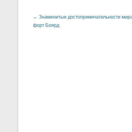
Навигация по записям
←
Знаменитые достопримечательности мира
форт Боярд