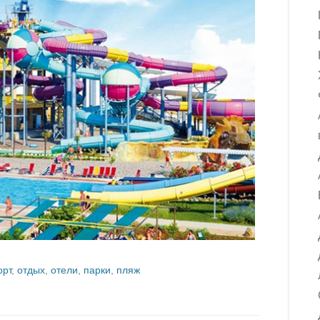
орт
,
отдых
,
отели
,
парки
,
пляж