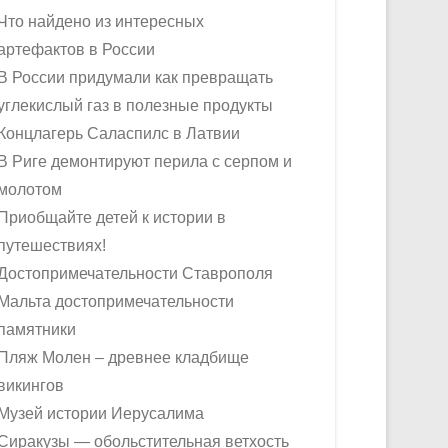
Что найдено из интересных
артефактов в России
В России придумали как превращать
углекислый газ в полезные продукты
Концлагерь Саласпилс в Латвии
В Риге демонтируют перила с серпом и
молотом
Приобщайте детей к истории в
путешествиях!
Достопримечательности Ставрополя
Мальта достопримечательности
памятники
Пляж Молен – древнее кладбище
викингов
Музей истории Иерусалима
Сиракузы — обольстительная ветхость