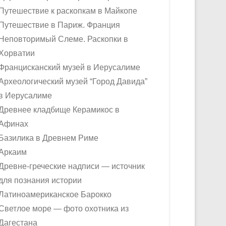
Путешествие к раскопкам в Майкопе
Путешествие в Париж. Франция
Неповторимый Слеме. Раскопки в
Хорватии
Францисканский музей в Иерусалиме
Археологический музей “Город Давида”
в Иерусалиме
Древнее кладбище Керамикос в
Афинах
Базилика в Древнем Риме
Аркаим
Древне-греческие надписи — источник
для познания истории
Латиноамериканское Барокко
Светлое море — фото охотника из
Дагестана