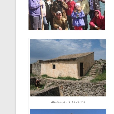
Жилище из Танаиса