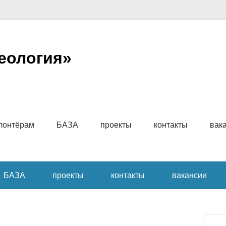
еология»
имому
лонтёрам
БАЗА
проекты
контакты
вак
БАЗА
проекты
контакты
вакансии