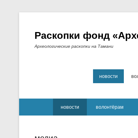
Раскопки фонд «Арх
Археологические раскопки на Тамани
Основное меню
Перейти к содерж
новости
во
Вторичный меню
новости
волонтёрам