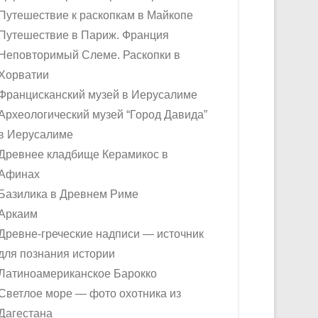
Путешествие к раскопкам в Майкопе
Путешествие в Париж. Франция
Неповторимый Слеме. Раскопки в
Хорватии
Францисканский музей в Иерусалиме
Археологический музей “Город Давида”
в Иерусалиме
Древнее кладбище Керамикос в
Афинах
Базилика в Древнем Риме
Аркаим
Древне-греческие надписи — источник
для познания истории
Латиноамериканское Барокко
Светлое море — фото охотника из
Дагестана