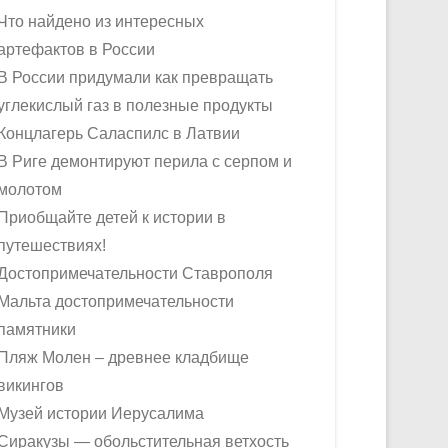
Что найдено из интересных
артефактов в России
В России придумали как превращать
углекислый газ в полезные продукты
Концлагерь Саласпилс в Латвии
В Риге демонтируют перила с серпом и
молотом
Приобщайте детей к истории в
путешествиях!
Достопримечательности Ставрополя
Мальта достопримечательности
памятники
Пляж Молен – древнее кладбище
викингов
Музей истории Иерусалима
Сиракузы — обольстительная ветхость