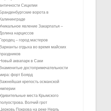
античности Сицилии
Бранденбургские ворота в
Калининграде
Уникальное явление Закарпатья –
Долина нарциссов
Городец – город мастеров
Варианты отдыха во время майских
праздников
Новый аквапарк в Саки
Знаменитые достопримечательности
мира: форт Боярд
Важнейшая крепость османской
империи
Удивительные места Крымского
полуострова. Волчий грот
Церковь Покрова на реке Нерль