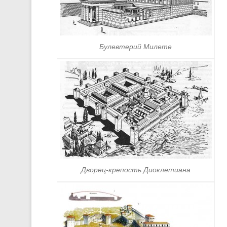
Булевтерий Милете
Дворец-крепость Диоклетиана