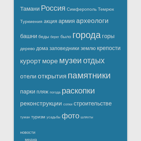
Россия
Тамани
Симферополь
Темрюк
археологи
армия
акция
Туркмения
города
башни
горы
беды
было
берег
крепости
дома
заповедники
землю
дерево
музеи
отдых
курорт
море
памятники
открытия
отели
раскопки
парки
пляж
погода
реконструкции
строительстве
сопки
фото
туризм
туман
усадьбы
шляхты
новости
медиа