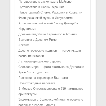
Путешествие к раскопкам в Майкопе
Путешествие в Париж. Франция
Неповторимый Слеме. Раскопки в Хорватии
Францисканский музей в Иерусалиме
Археологический музей “Город Давида” в
Иерусалиме
Древнее кладбище Керамикос в Афинах
Базилика в Древнем Риме
Аркаим
Древне-греческие надписи — источник для
познания истории
Латиноамериканское Барокко
Светлое море — фото охотника из Дагестана
Крым Ялта туристам
Раскопки на территории Вьетнама
Происхождение человека
В Москве Отреставрировано 719 памятников
архитектуры
Знакомимся с Белоруссией или поговорим о
родовых гнёздах шляхты