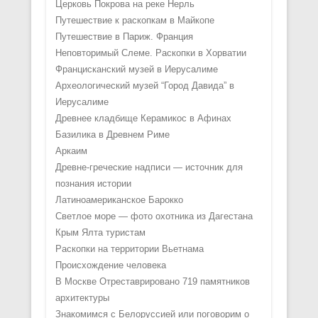
Церковь Покрова на реке Нерль
Путешествие к раскопкам в Майкопе
Путешествие в Париж. Франция
Неповторимый Слеме. Раскопки в Хорватии
Францисканский музей в Иерусалиме
Археологический музей “Город Давида” в
Иерусалиме
Древнее кладбище Керамикос в Афинах
Базилика в Древнем Риме
Аркаим
Древне-греческие надписи — источник для
познания истории
Латиноамериканское Барокко
Светлое море — фото охотника из Дагестана
Крым Ялта туристам
Раскопки на территории Вьетнама
Происхождение человека
В Москве Отреставрировано 719 памятников
архитектуры
Знакомимся с Белоруссией или поговорим о