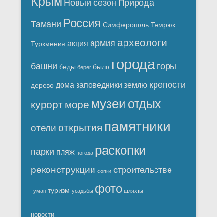
Крым
Новый сезон
Природа
Россия
Тамани
Симферополь
Темрюк
археологи
армия
акция
Туркмения
города
башни
горы
беды
было
берег
крепости
дома
заповедники
землю
дерево
музеи
отдых
курорт
море
памятники
открытия
отели
раскопки
парки
пляж
погода
реконструкции
строительстве
сопки
фото
туризм
туман
усадьбы
шляхты
новости