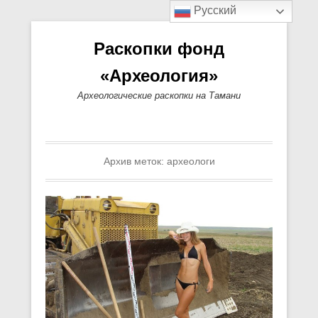
Русский
Раскопки фонд
«Археология»
Археологические раскопки на Тамани
Основное меню
Перейти к содержимому
Вторичный меню
Архив меток:
археологи